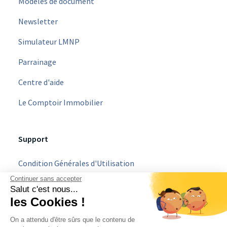
Modèles de document
Newsletter
Simulateur LMNP
Parrainage
Centre d'aide
Le Comptoir Immobilier
Support
Condition Générales d'Utilisation
Continuer sans accepter
Mentions légales
Salut c'est nous...
les Cookies !
Politique Vie Privée
On a attendu d'être sûrs que le contenu de
C.G.U Parrainage