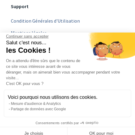
Support
Condition Générales d'Utilisation
Mentions légales
Continuer sans accepter
Salut c'est nous...
Politique Vie Privée
les Cookies !
C.G.U Parrainage
On a attendu d'être sûrs que le contenu de
ce site vous intéresse avant de vous
Devenir partenaire
déranger, mais on aimerait bien vous accompagner pendant votre
visite...
C'est OK pour vous ?
Essai
gratuit 14 jours
| sans engagement | sans carte bleue
Voici pourquoi nous utilisons des cookies.
Mesure d'audience & Analytics
Partage de données avec Google
Copyright
2026
- HESTIA SAS. Tous droits réservés
Made with 💙 by
Nicolas Tizio
Consentements certifiés par
Je choisis
OK pour moi