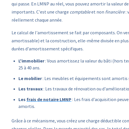
qui passe. En LMNP au réel, vous pouvez amortir la valeur de
importants. C'est une charge
comptable
et non
financière
: 
réellement chaque année.
Le calcul de l'amortissement se fait par composants. On vent
amortissable) et la construction, elle-même divisée en plusie
durées d'amortissement spécifiques.
L'immobilier
: Vous amortissez la valeur du bâti (hors ter
25 à 40 ans.
Le mobilier
: Les meubles et équipements sont amortis su
Les travaux
: Les travaux de rénovation ou d'amélioratio
Les
frais de notaire LMNP
: Les frais d'acquisition peuv
amortis.
Grâce à ce mécanisme, vous créez une charge déductible cons
charges réelles. Dans la grande majorité des cas, le total de