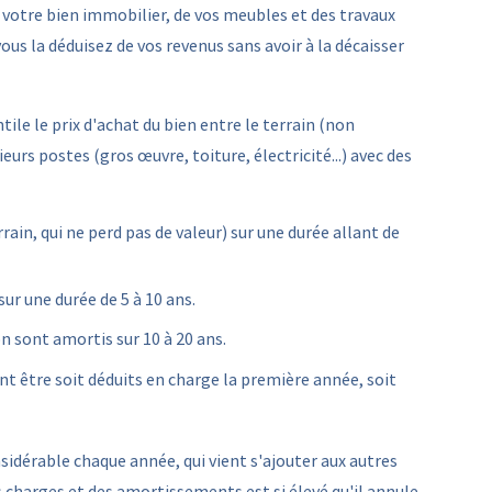
 votre bien immobilier, de vos meubles et des travaux
vous la déduisez de vos revenus sans avoir à la décaisser
ile le prix d'achat du bien entre le terrain (non
urs postes (gros œuvre, toiture, électricité...) avec des
rain, qui ne perd pas de valeur) sur une durée allant de
r une durée de 5 à 10 ans.
n sont amortis sur 10 à 20 ans.
ent être soit déduits en charge la première année, soit
idérable chaque année, qui vient s'ajouter aux autres
s charges et des amortissements est si élevé qu'il annule