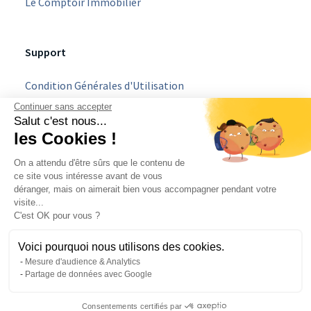
Le Comptoir Immobilier
Support
Condition Générales d'Utilisation
Continuer sans accepter
Mentions légales
Salut c'est nous...
les Cookies !
Politique Vie Privée
On a attendu d'être sûrs que le contenu de
C.G.U Parrainage
ce site vous intéresse avant de vous
déranger, mais on aimerait bien vous accompagner pendant votre
Devenir partenaire
visite...
C'est OK pour vous ?
Essai
gratuit 14 jours
| sans engagement | sans carte bleue
Voici pourquoi nous utilisons des cookies.
Mesure d'audience & Analytics
Partage de données avec Google
Copyright
2026
- HESTIA SAS. Tous droits réservés
Consentements certifiés par
Made with 💙 by
Nicolas Tizio