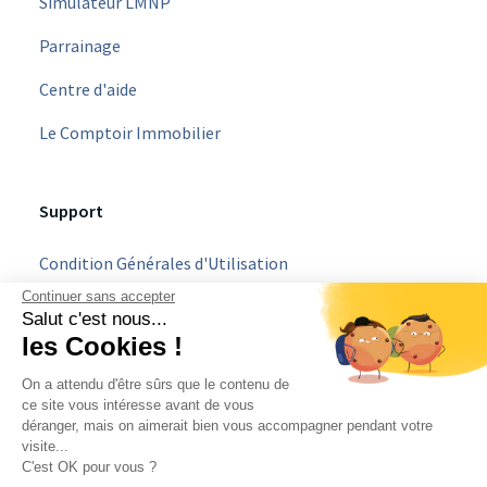
Simulateur LMNP
Parrainage
Centre d'aide
Le Comptoir Immobilier
Support
Condition Générales d'Utilisation
Continuer sans accepter
Mentions légales
Salut c'est nous...
les Cookies !
Politique Vie Privée
On a attendu d'être sûrs que le contenu de
C.G.U Parrainage
ce site vous intéresse avant de vous
déranger, mais on aimerait bien vous accompagner pendant votre
Devenir partenaire
visite...
C'est OK pour vous ?