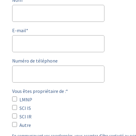
Nom
*
E-mail
*
Numéro de téléphone
Vous êtes propriétaire de :
*
LMNP
SCI IS
SCI IR
Autre
En communiquant vos coordonnées, vous acceptez d'être contacté au sujet d