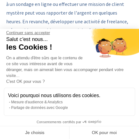
à un sondage en ligne ou effectuer une mission de client
mystère peut vous rapporter de l'argent en quelques
heures. En revanche, développer une activité de freelance,
créer un blog rentable ou percevoir les fruits d'un
Continuer sans accepter
investissement immobilier peut prendre plusieurs mois,
Salut c'est nous...
les Cookies !
voire plusieurs années.
On a attendu d'être sûrs que le contenu de
Peut-on cumuler plusieurs de
ce site vous intéresse avant de vous
déranger, mais on aimerait bien vous accompagner pendant votre
ces activités ?
visite...
C'est OK pour vous ?
Oui, et c'est même une excellente stratégie ! La
Voici pourquoi nous utilisons des cookies.
diversification est la meilleure façon de sécuriser vos
Mesure d'audience & Analytics
revenus complémentaires. Vous pouvez par exemple louer
Partage de données avec Google
votre voiture le week-end, donner quelques heures de cours
Consentements certifiés par
de soutien en semaine et vendre les vêtements que vous ne
portez plus sur Vinted. L'important est de trouver un
Je choisis
OK pour moi