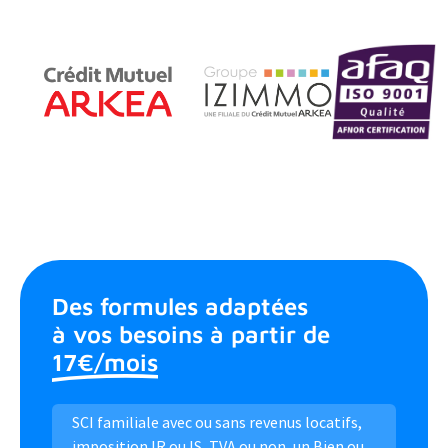
Des formules adaptées
à vos besoins à partir de
17€/mois
SCI familiale avec ou sans revenus locatifs,
imposition IR ou IS, TVA ou non, un Bien ou