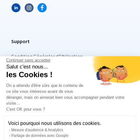
Support
Condition Générales d'Utilisation
Continuer sans accepter
Salut c'est nous...
Mentions légales
les Cookies !
Politique Vie Privée
On a attendu d'être sûrs que le contenu de
ce site vous intéresse avant de vous
déranger, mais on aimerait bien vous accompagner pendant votre
Essai
gratuit 14 jours
| sans engagement | sans carte bleue
visite...
C'est OK pour vous ?
Voici pourquoi nous utilisons des cookies.
Copyright
2026
- HESTIA SAS. Tous droits réservés
Mesure d'audience & Analytics
Made with 💙 by collectif Kunskap
Partage de données avec Google