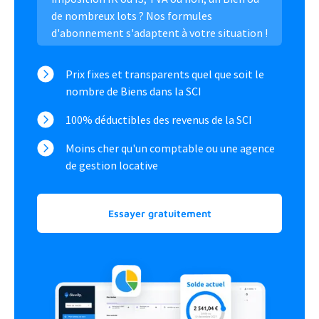
de nombreux lots ? Nos formules
d'abonnement s'adaptent à votre situation !
Prix fixes et transparents quel que soit le
nombre de Biens dans la SCI
100% déductibles des revenus de la SCI
Moins cher qu'un comptable ou une agence
de gestion locative
Essayer gratuitement